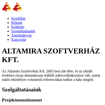
Kezdőlap
Rólunk
Küldetés
Szolgáltatásaink
Tanulmányok
Kapcsolat
ALTAMIRA SZOFTVERHÁZ
KFT.
Az Altamira Szoftverház Kft. 2005-ben jött létre, és az elmúlt
években olyan dinamikusan fejlődő mikrovállalkozássá vált, amely
máris tekintélyes volumenű referenciákat tudhat a háta mögött.
Szolgáltatásaink
Projektmenedzsment