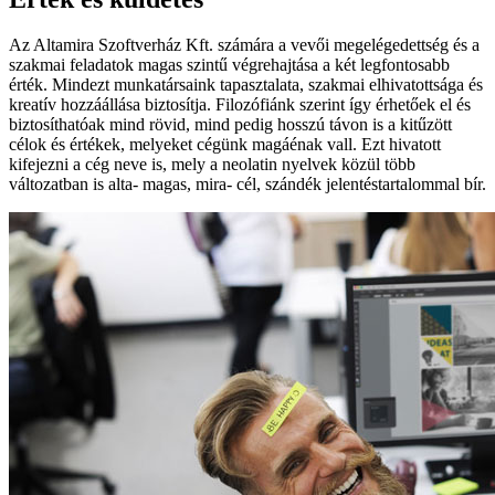
Az Altamira Szoftverház Kft. számára a vevői megelégedettség és a
szakmai feladatok magas szintű végrehajtása a két legfontosabb
érték. Mindezt munkatársaink tapasztalata, szakmai elhivatottsága és
kreatív hozzáállása biztosítja. Filozófiánk szerint így érhetőek el és
biztosíthatóak mind rövid, mind pedig hosszú távon is a kitűzött
célok és értékek, melyeket cégünk magáénak vall. Ezt hivatott
kifejezni a cég neve is, mely a neolatin nyelvek közül több
változatban is alta- magas, mira- cél, szándék jelentéstartalommal bír.